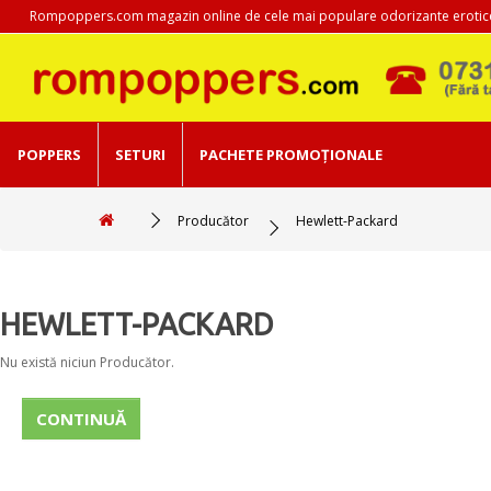
Rompoppers.com magazin online de cele mai populare odorizante erotic
POPPERS
SETURI
PACHETE PROMOȚIONALE
Producător
Hewlett-Packard
HEWLETT-PACKARD
Nu există niciun Producător.
CONTINUĂ